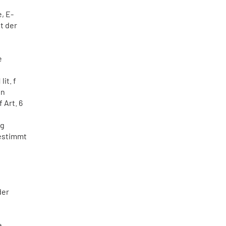
, E-
t der
e
it. f
In
 Art. 6
ng
gestimmt
der
e