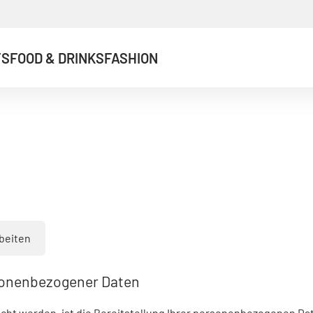
TS
FOOD & DRINKS
FASHION
rbeiten
sonenbezogener Daten
t werden, ist die Bereitstellung Ihrer personenbezogenen Da