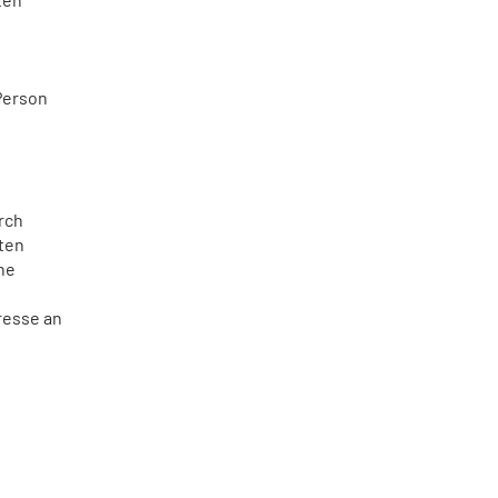
 Person
rch
rten
ne
resse an