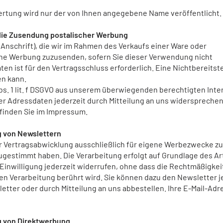
rtung wird nur der von Ihnen angegebene Name veröffentlicht.
die Zusendung postalischer Werbung
nschrift), die wir im Rahmen des Verkaufs einer Ware oder
che Werbung zuzusenden, sofern Sie dieser Verwendung nicht
en ist für den Vertragsschluss erforderlich. Eine Nichtbereitst
en kann.
Abs. 1 lit. f DSGVO aus unserem überwiegenden berechtigten Inte
r Adressdaten jederzeit durch Mitteilung an uns widersprechen
finden Sie im Impressum.
g von Newslettern
er Vertragsabwicklung ausschließlich für eigene Werbezwecke z
gestimmt haben. Die Verarbeitung erfolgt auf Grundlage des Art
ie Einwilligung jederzeit widerrufen, ohne dass die Rechtmäßigkei
ten Verarbeitung berührt wird. Sie können dazu den Newsletter j
tter oder durch Mitteilung an uns abbestellen. Ihre E-Mail-Adr
g von Direktwerbung