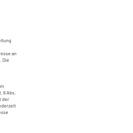
ellung
resse an
. Die
um
. 6 Abs.
t der
ederzeit
esse