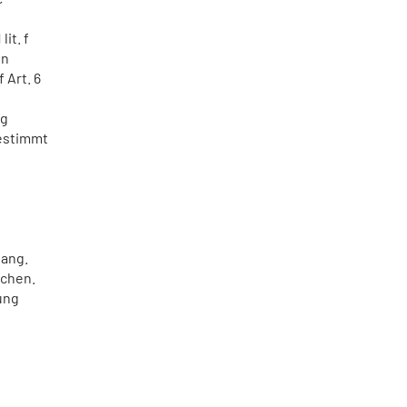
it. f
In
 Art. 6
ng
gestimmt
fang.
achen.
gung