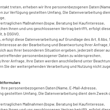
skontakt treten, erheben wir Ihre personenbezogenen Daten (Name
en zur Verfügung gestellten Umfang. Die Datenverarbeitung dien
ge.
ertraglichen Maßnahmen (bspw. Beratung bei Kaufinteresse,
chen Ihnen und uns geschlossenen Vertrag betrifft, erfolgt dies
it. b DSGVO.
rfolgt diese Datenverarbeitung auf Grundlage des Art. 6 Abs. 1 l
teresse an der Bearbeitung und Beantwortung Ihrer Anfrage. 
ich aus Ihrer besonderen Situation ergeben, jederzeit dieser auf
e betreffender personenbezogener Daten zu widersprechen.
g Ihrer Anfrage. Ihre Daten werden anschließend unter Beachtu
ern Sie der weitergehenden Verarbeitung und Nutzung nicht zu
ktformulars
r Ihre personenbezogenen Daten (Name, E-Mail-Adresse,
ung gestellten Umfang. Die Datenverarbeitung dient dem Zweck 
ertraglichen Maßnahmen (bspw. Beratung bei Kaufinteresse,
chen Ihnen und uns geschlossenen Vertrag betrifft, erfolgt dies