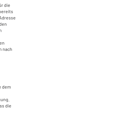
ür die
bereits
-Adresse
rden
n
den
n nach
ie dem
gung.
ss die