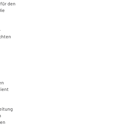
 für den
Die
-
achten
en
ient
eitung
h
ten