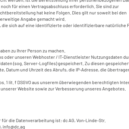
noch für einen Vertragsabschluss erforderlich. Sie sind zur
ichtbereitstellung hat keine Folgen. Dies gilt nur soweit bei den
erweitige Angabe gemacht wird.
ie sich auf eine identifizierte oder identifizierbare natürliche
aben zu Ihrer Person zu machen.
ns oder unseren Webhoster / IT-Dienstleister Nutzungsdaten du
lldaten (sog. Server-Logfiles) gespeichert. Zu diesen gespeiche
e, Datum und Uhrzeit des Abrufs, die IP-Adresse, die übertrage
Abs. 1 lit. f DSGVO aus unserem überwiegenden berechtigten Inte
s unserer Website sowie zur Verbesserung unseres Angebotes.
für die Datenverarbeitung ist: dc AG, Von-Linde-Str.
, info@dc.ag