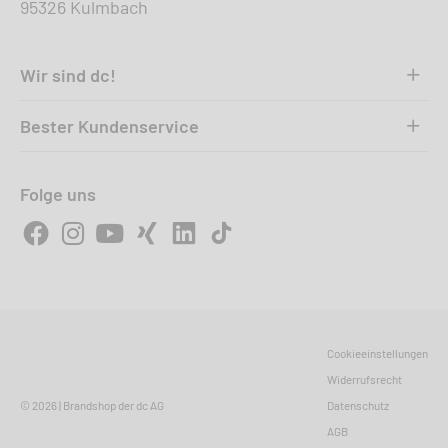
95326 Kulmbach
Wir sind dc!
Bester Kundenservice
Folge uns
Cookieeinstellungen
Widerrufsrecht
dc Hundehalsband S (30-36 cm)
© 2026 | Brandshop der dc AG
Datenschutz
AGB
dc Hundehalsband M (36-42 cm)